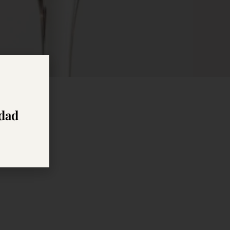
edad
ve en la
ones y a su