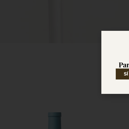
Par
SÍ
KM4 ind
vendimia p