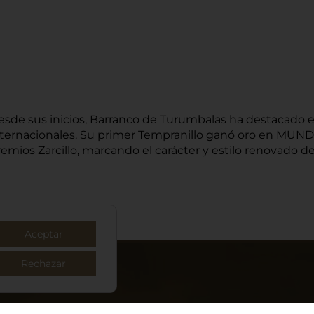
esde sus inicios, Barranco de Turumbalas ha destacado 
nternacionales. Su primer Tempranillo ganó oro en MUNDU
emios Zarcillo, marcando el carácter y estilo renovado de
Aceptar
Rechazar