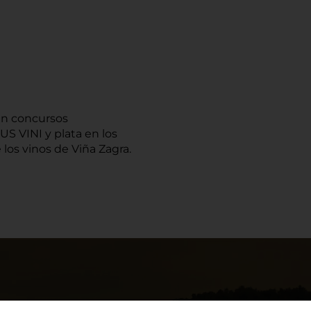
en concursos
S VINI y plata en los
 los vinos de Viña Zagra.