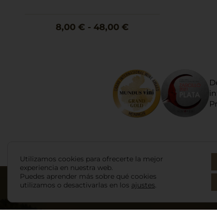
8,00
€
-
48,00
€
D
i
Pr
Utilizamos cookies para ofrecerte la mejor
experiencia en nuestra web.
Puedes aprender más sobre qué cookies
utilizamos o desactivarlas en los
ajustes
.